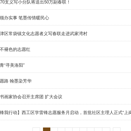
870支义写小分队将送出50万副春联！
领办实事 笔墨传情暖民心
津区常袋镇文化志愿者义写春联走进武家湾村
不褪色的志愿红
青“寻美洛阳”
愿路 翰墨染芳华
书画家协会召开主席团 扩大会议
锋我行动】西工区学雷锋志愿服务月启动，首批社区主理人正式“上岗