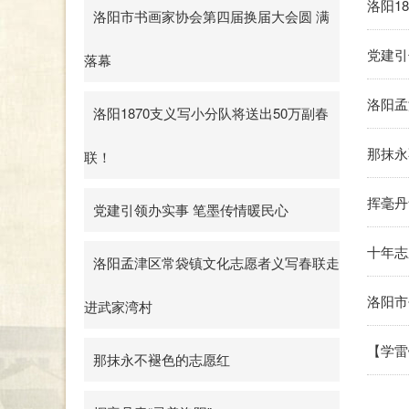
洛阳1
洛阳市书画家协会第四届换届大会圆 满
党建引
落幕
洛阳孟
洛阳1870支义写小分队将送出50万副春
那抹永
联！
挥毫丹
党建引领办实事 笔墨传情暖民心
十年志
洛阳孟津区常袋镇文化志愿者义写春联走
洛阳市
进武家湾村
【学雷
那抹永不褪色的志愿红