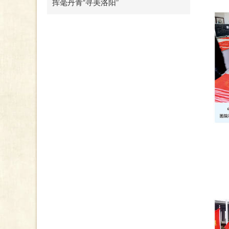
挥毫丹青“寻美洛阳”