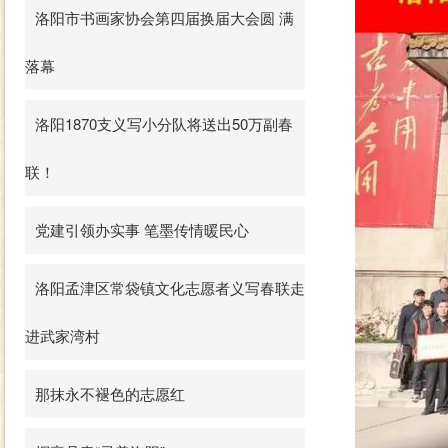
洛阳市书画家协会第四届换届大会圆 满
落幕
洛阳1870支义写小分队将送出50万副春
联！
党建引领办实事 笔墨传情暖民心
洛阳孟津区常袋镇文化志愿者义写春联走
进武家湾村
那抹永不褪色的志愿红