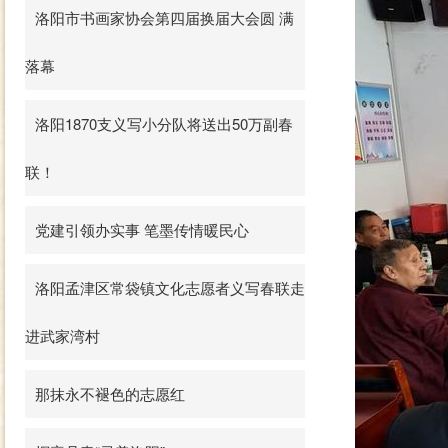
洛阳市书画家协会第四届换届大会圆 满
落幕
洛阳1870支义写小分队将送出50万副春
联！
党建引领办实事 笔墨传情暖民心
洛阳孟津区常袋镇文化志愿者义写春联走
进武家湾村
那抹永不褪色的志愿红