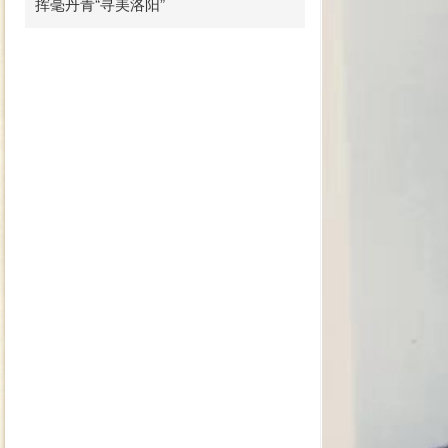
挥毫丹青“寻美洛阳”