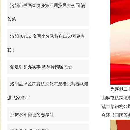
洛阳市书画家协会第四届换届大会圆 满
落幕
洛阳1870支义写小分队将送出50万副春
联！
党建引领办实事 笔墨传情暖民心
洛阳孟津区常袋镇文化志愿者义写春联走
为喜迎二十大
进武家湾村
由麻屯镇志愿
镇丰华钢构公
那抹永不褪色的志愿红
金溪书画院等