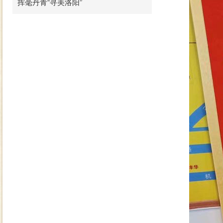
挥毫丹青“寻美洛阳”